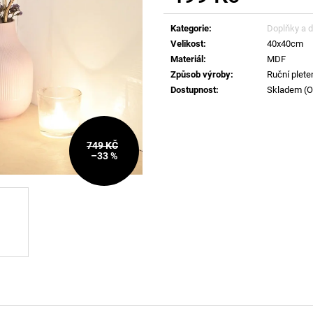
Měrná
cena:
Kategorie
:
Doplňky a 
Velikost
:
40x40cm
Materiál
:
MDF
Způsob výroby
:
Ruční pleten
Dostupnost
:
Skladem (Od
749 KČ
–33 %