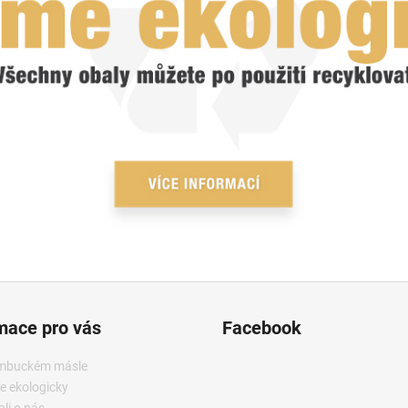
mace pro vás
Facebook
mbuckém másle
e ekologicky
li o nás