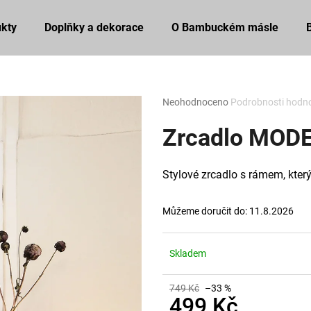
kty
Doplňky a dekorace
O Bambuckém másle
Co potřebujete najít?
Průměrné
Neohodnoceno
Podrobnosti hodn
hodnocení
produktu
Zrcadlo MODE
HLEDAT
je
0,0
z
Stylové zrcadlo s rámem, který 
5
Doporučujeme
hvězdiček.
Můžeme doručit do:
11.8.2026
Skladem
749 Kč
–33 %
499 Kč