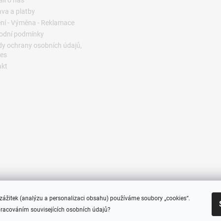
va a platby
ní - Výměna - Reklamace
odní podmínky
y ochrany osobních údajů,
es
akt
e zážitek (analýzu a personalizaci obsahu) používáme soubory „cookies“.
pracováním souvisejících osobních údajů?