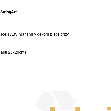
StringArt.
esce s ABS hranami v dekoru bledé břízy.
 části 20x20cm)