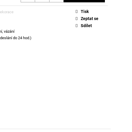
Tisk
dekorace
Zeptat se
Sdílet
í, vázání
eslání do 24 hod.)